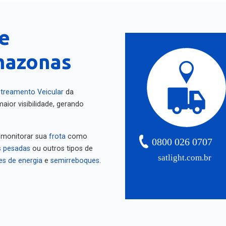
e
mazonas
treamento Veicular
da
aior visibilidade, gerando
 monitorar sua
frota
como
0800 026 0707
 pesadas
ou outros tipos de
satlight.com.br
es de energia
e
semirreboques
.