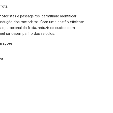
rota.
otoristas e passageiros, permitindo identificar
condução dos motoristas. Com uma gestão eficiente
ia operacional da frota, reduzir os custos com
melhor desempenho dos veículos.
lerações
or