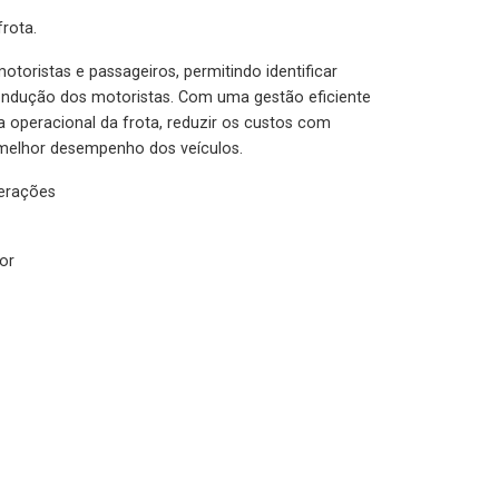
rota.
otoristas e passageiros, permitindo identificar
condução dos motoristas. Com uma gestão eficiente
ia operacional da frota, reduzir os custos com
melhor desempenho dos veículos.
lerações
or