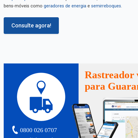
bens-móveis como
geradores de energia
e
semirreboques
.
Consulte agora!
Rastreador 
para Guara
0800 026 0707