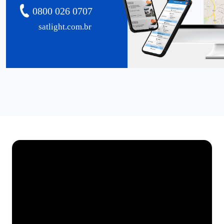
0800 026 0707
satlight.com.br