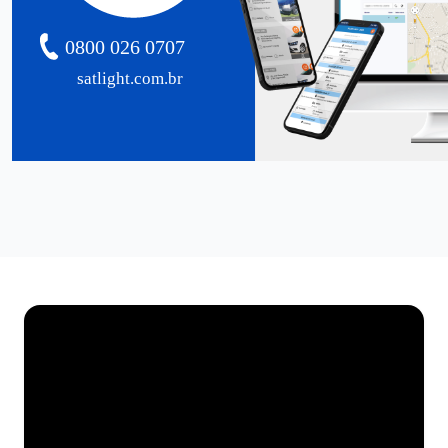
0800 026 0707
satlight.com.br