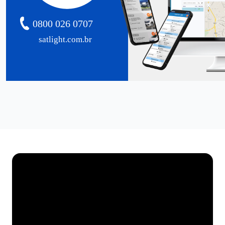
0800 026 0707
satlight.com.br