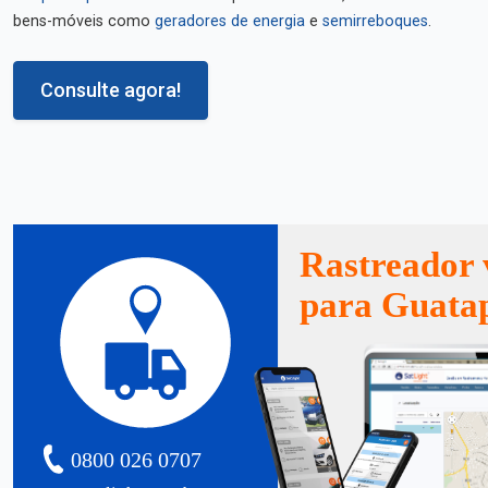
bens-móveis como
geradores de energia
e
semirreboques
.
Consulte agora!
Rastreador 
para Guata
0800 026 0707