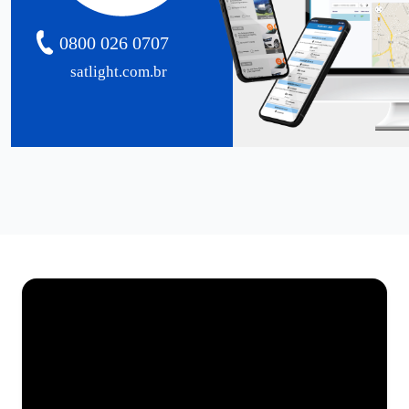
0800 026 0707
satlight.com.br