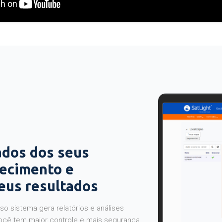
ados dos seus
hecimento e
seus resultados
o sistema gera relatórios e análises
ocê tem maior controle e mais segurança