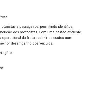
rota.
otoristas e passageiros, permitindo identificar
condução dos motoristas. Com uma gestão eficiente
ia operacional da frota, reduzir os custos com
melhor desempenho dos veículos.
lerações
or