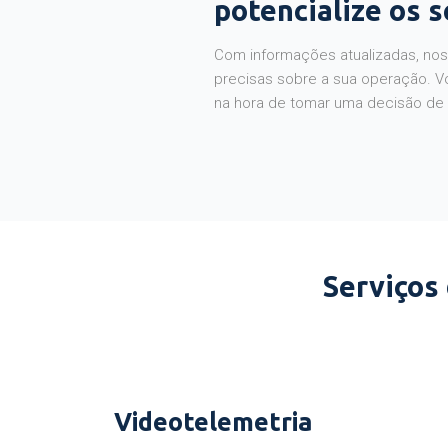
potencialize os 
Com informações atualizadas, noss
precisas sobre a sua operação. V
na hora de tomar uma decisão de
Serviços
Videotelemetria