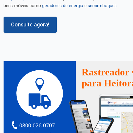
bens-móveis como
geradores de energia
e
semirreboques
.
Consulte agora!
Rastreador 
para Heitor
0800 026 0707