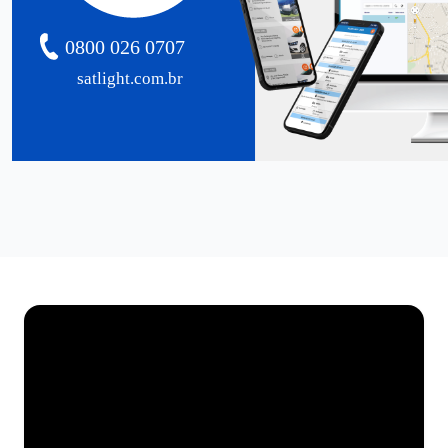
0800 026 0707
satlight.com.br