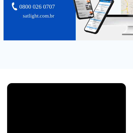
0800 026 0707
satlight.com.br