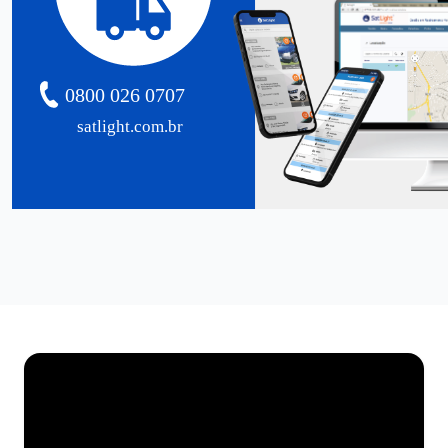
0800 026 0707
satlight.com.br