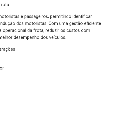
rota.
otoristas e passageiros, permitindo identificar
condução dos motoristas. Com uma gestão eficiente
ia operacional da frota, reduzir os custos com
melhor desempenho dos veículos.
lerações
or