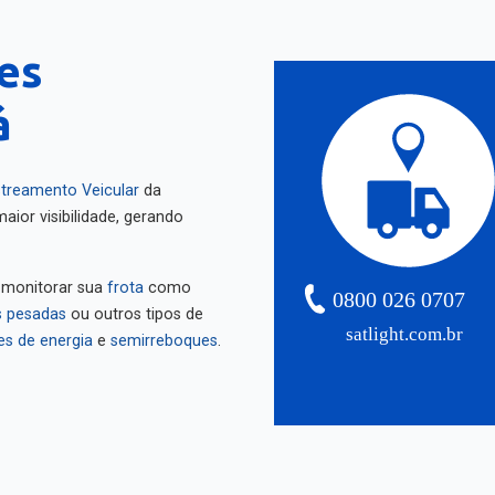
es
á
treamento Veicular
da
aior visibilidade, gerando
 monitorar sua
frota
como
0800 026 0707
 pesadas
ou outros tipos de
satlight.com.br
es de energia
e
semirreboques
.