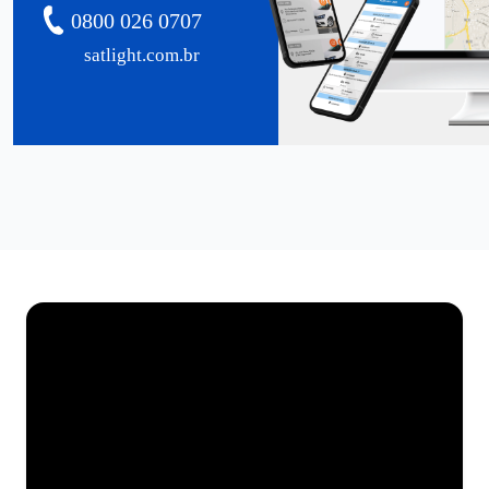
0800 026 0707
satlight.com.br