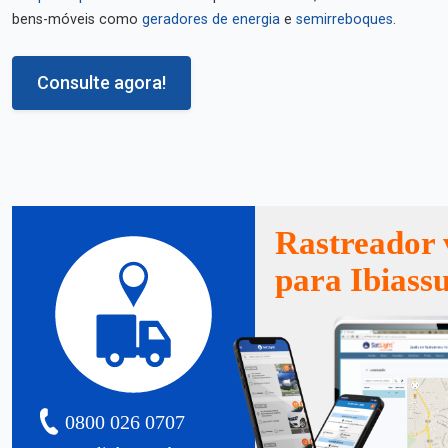
bens-móveis como
geradores de energia
e
semirreboques
.
Consulte agora!
Rastreador 
para Ibiass
0800 026 0707