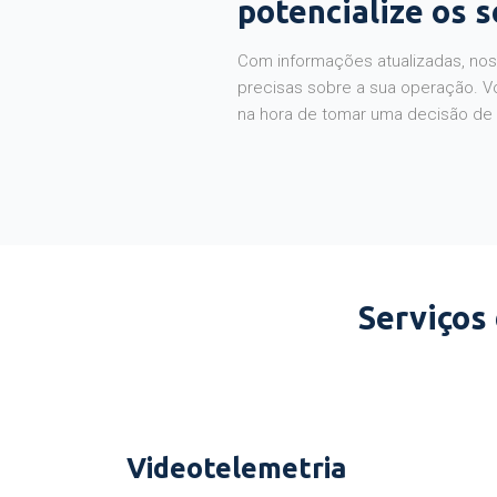
potencialize os 
Com informações atualizadas, noss
precisas sobre a sua operação. V
na hora de tomar uma decisão de
Serviços
Videotelemetria