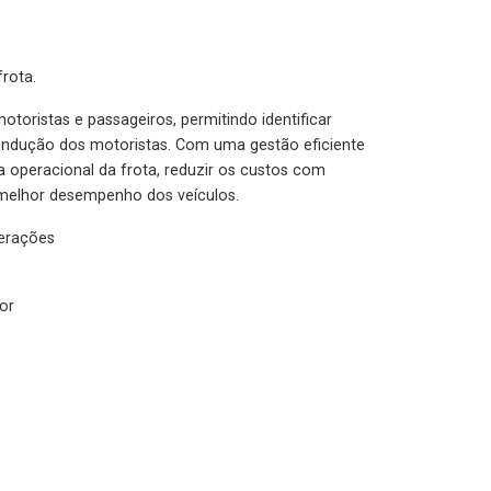
rota.
otoristas e passageiros, permitindo identificar
condução dos motoristas. Com uma gestão eficiente
ia operacional da frota, reduzir os custos com
melhor desempenho dos veículos.
lerações
or