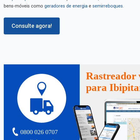
bens-móveis como
geradores de energia
e
semirreboques
.
Consulte agora!
Rastreador 
para Ibipit
0800 026 0707