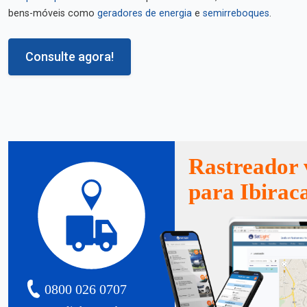
bens-móveis como
geradores de energia
e
semirreboques
.
Consulte agora!
Rastreador 
para Ibirac
0800 026 0707