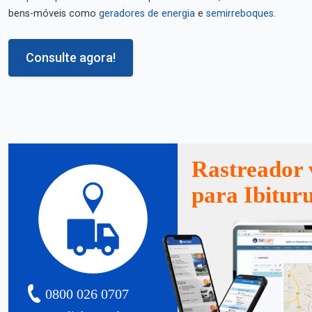
bens-móveis como
geradores de energia
e
semirreboques
.
Consulte agora!
Rastreador 
para Ibitur
0800 026 0707