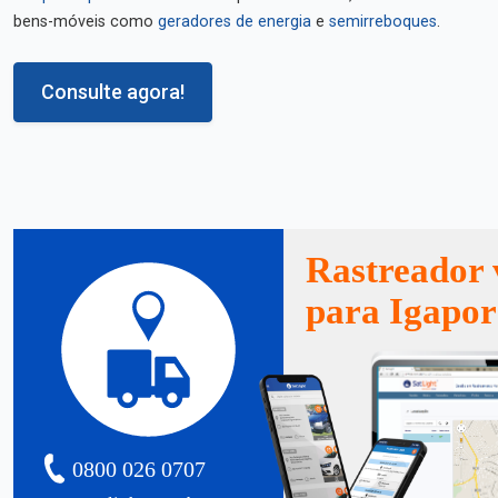
bens-móveis como
geradores de energia
e
semirreboques
.
Consulte agora!
Rastreador 
para Igapo
0800 026 0707