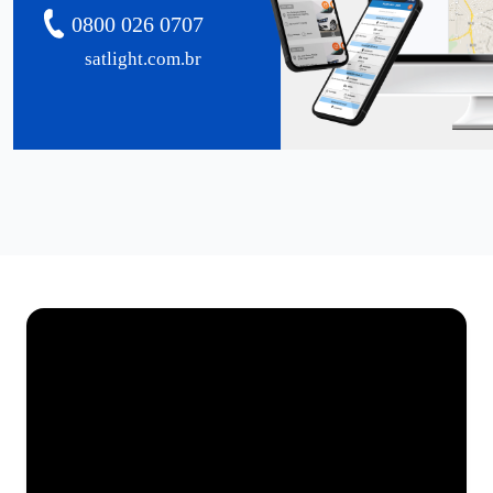
0800 026 0707
satlight.com.br