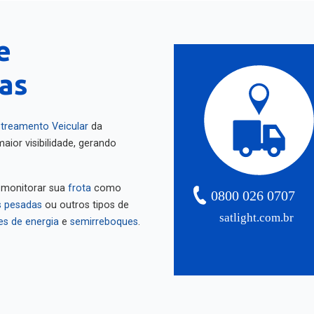
e
as
treamento Veicular
da
aior visibilidade, gerando
 monitorar sua
frota
como
0800 026 0707
 pesadas
ou outros tipos de
satlight.com.br
es de energia
e
semirreboques
.