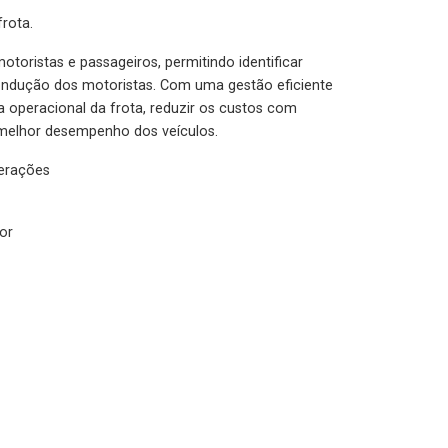
rota.
otoristas e passageiros, permitindo identificar
condução dos motoristas. Com uma gestão eficiente
ia operacional da frota, reduzir os custos com
melhor desempenho dos veículos.
lerações
or