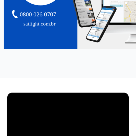
0800 026 0707
satlight.com.br