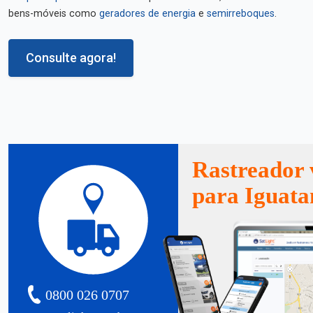
bens-móveis como
geradores de energia
e
semirreboques
.
Consulte agora!
Rastreador 
para Iguat
0800 026 0707