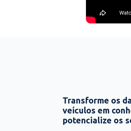
Transforme os d
veículos em con
potencialize os 