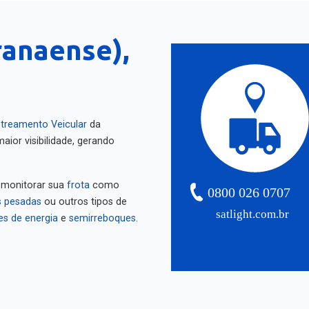
ranaense),
treamento Veicular
da
aior visibilidade, gerando
 monitorar sua
frota
como
0800 026 0707
 pesadas
ou outros tipos de
satlight.com.br
es de energia
e
semirreboques
.