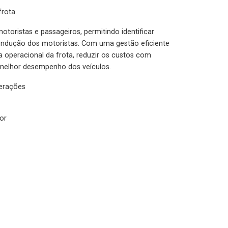
rota.
otoristas e passageiros, permitindo identificar
condução dos motoristas. Com uma gestão eficiente
ia operacional da frota, reduzir os custos com
melhor desempenho dos veículos.
lerações
or