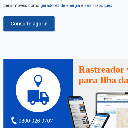
bens-móveis como
geradores de energia
e
semirreboques
.
Consulte agora!
Rastreador 
para Ilha da
0800 026 0707