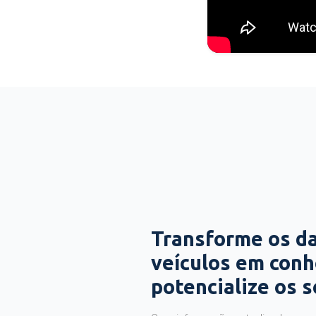
Transforme os d
veículos em con
potencialize os 