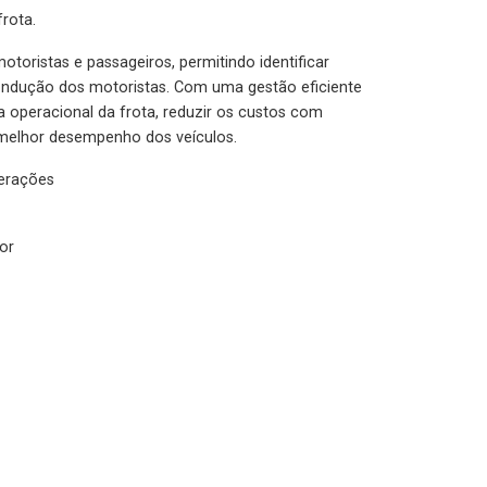
rota.
otoristas e passageiros, permitindo identificar
condução dos motoristas. Com uma gestão eficiente
ia operacional da frota, reduzir os custos com
melhor desempenho dos veículos.
lerações
or