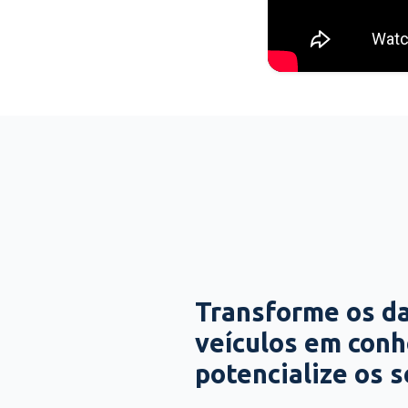
Transforme os d
veículos em con
potencialize os 