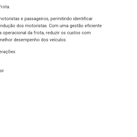
rota.
otoristas e passageiros, permitindo identificar
condução dos motoristas. Com uma gestão eficiente
ia operacional da frota, reduzir os custos com
melhor desempenho dos veículos.
lerações
or