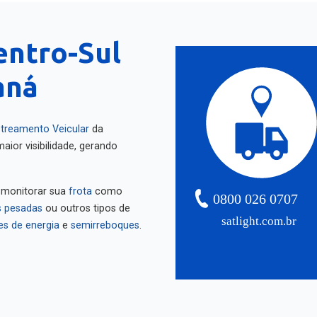
entro-Sul
aná
treamento Veicular
da
aior visibilidade, gerando
 monitorar sua
frota
como
0800 026 0707
 pesadas
ou outros tipos de
satlight.com.br
es de energia
e
semirreboques
.