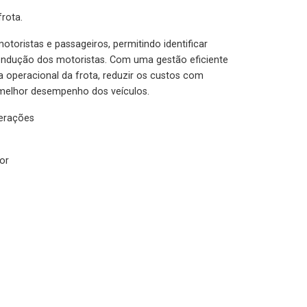
rota.
otoristas e passageiros, permitindo identificar
condução dos motoristas. Com uma gestão eficiente
ia operacional da frota, reduzir os custos com
melhor desempenho dos veículos.
lerações
or