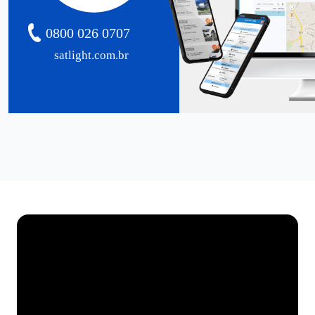
0800 026 0707
satlight.com.br