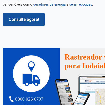
bens-móveis como
geradores de energia
e
semirreboques
.
Consulte agora!
Rastreador 
para Indaia
0800 026 0707