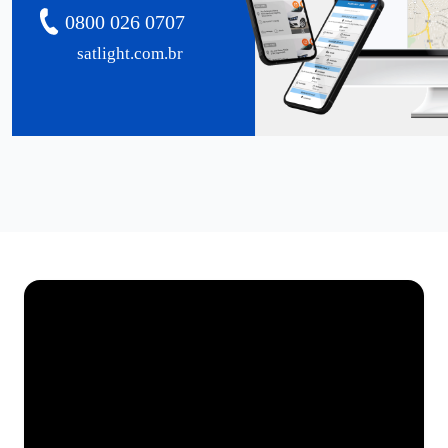
0800 026 0707
satlight.com.br