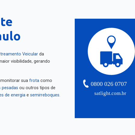
nte
aulo
treamento Veicular
da
aior visibilidade, gerando
 monitorar sua
frota
como
0800 026 0707
 pesadas
ou outros tipos de
satlight.com.br
es de energia
e
semirreboques
.