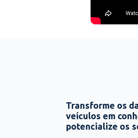
Transforme os d
veículos em con
potencialize os 