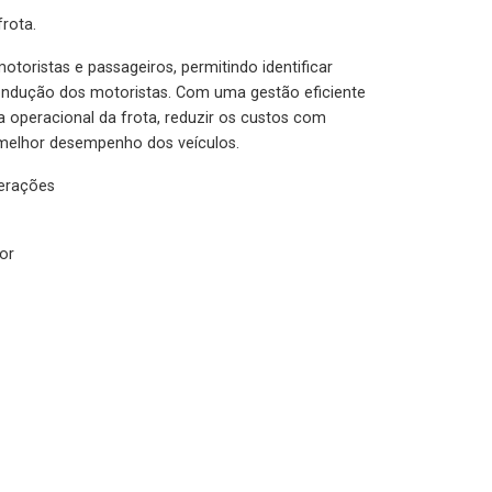
rota.
otoristas e passageiros, permitindo identificar
condução dos motoristas. Com uma gestão eficiente
ia operacional da frota, reduzir os custos com
melhor desempenho dos veículos.
lerações
or