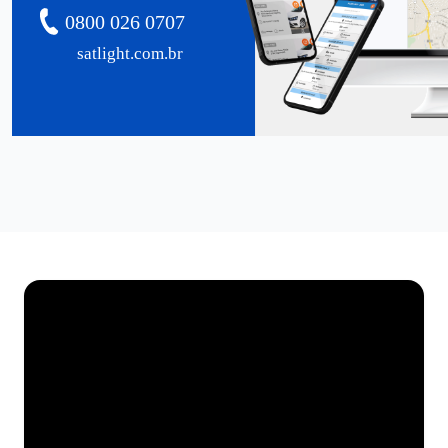
0800 026 0707
satlight.com.br