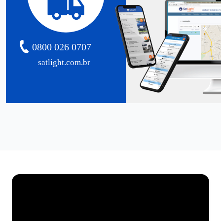
0800 026 0707
satlight.com.br