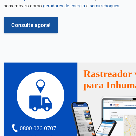
bens-móveis como
geradores de energia
e
semirreboques
.
Consulte agora!
Rastreador 
para Inhum
0800 026 0707