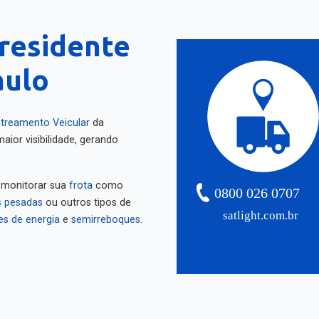
Presidente
aulo
treamento Veicular
da
aior visibilidade, gerando
 monitorar sua
frota
como
0800 026 0707
 pesadas
ou outros tipos de
satlight.com.br
es de energia
e
semirreboques
.