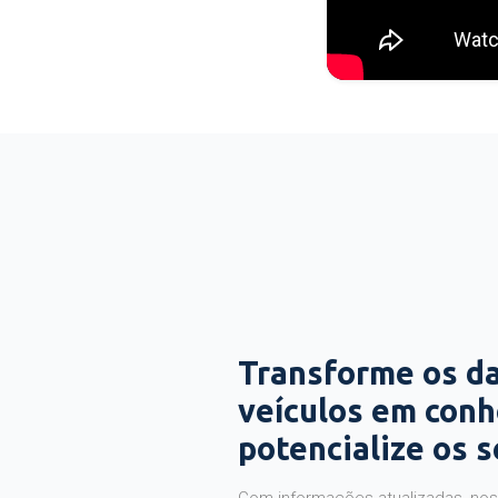
Transforme os d
veículos em con
potencialize os 