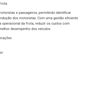
rota.
otoristas e passageiros, permitindo identificar
condução dos motoristas. Com uma gestão eficiente
ia operacional da frota, reduzir os custos com
melhor desempenho dos veículos.
lerações
or