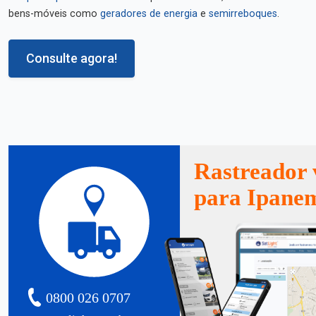
bens-móveis como
geradores de energia
e
semirreboques
.
Consulte agora!
Rastreador 
para Ipane
0800 026 0707