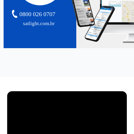
0800 026 0707
satlight.com.br