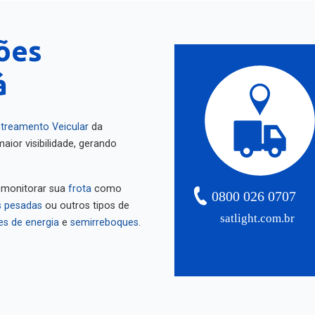
ões
á
treamento Veicular
da
aior visibilidade, gerando
 monitorar sua
frota
como
0800 026 0707
 pesadas
ou outros tipos de
satlight.com.br
es de energia
e
semirreboques
.