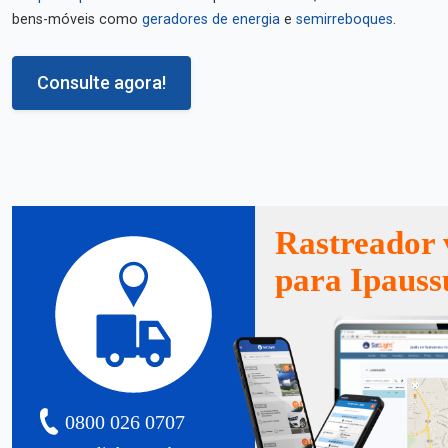
bens-móveis como
geradores de energia
e
semirreboques
.
Consulte agora!
Rastreador 
para Ipauss
0800 026 0707