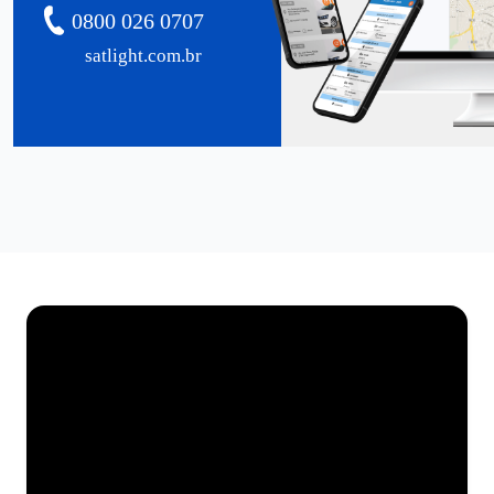
0800 026 0707
satlight.com.br