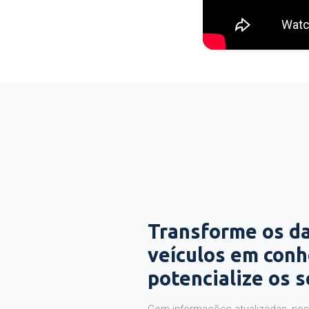
Transforme os d
veículos em con
potencialize os 