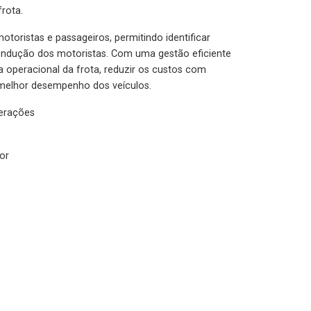
rota.
otoristas e passageiros, permitindo identificar
condução dos motoristas. Com uma gestão eficiente
ia operacional da frota, reduzir os custos com
melhor desempenho dos veículos.
lerações
or