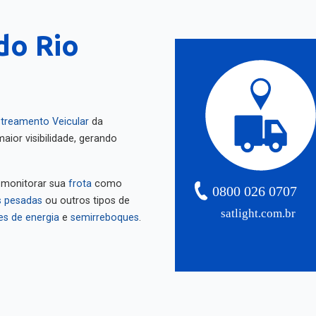
do Rio
treamento Veicular
da
aior visibilidade, gerando
 monitorar sua
frota
como
0800 026 0707
 pesadas
ou outros tipos de
satlight.com.br
es de energia
e
semirreboques
.