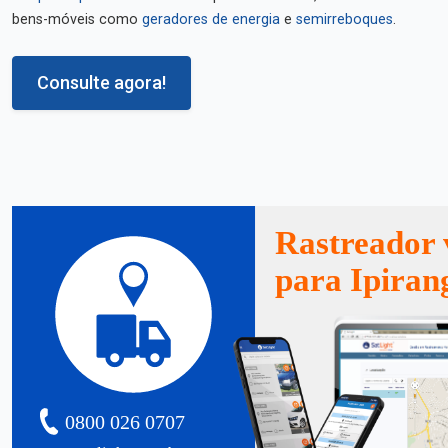
bens-móveis como
geradores de energia
e
semirreboques
.
Consulte agora!
Rastreador 
para Ipiran
0800 026 0707