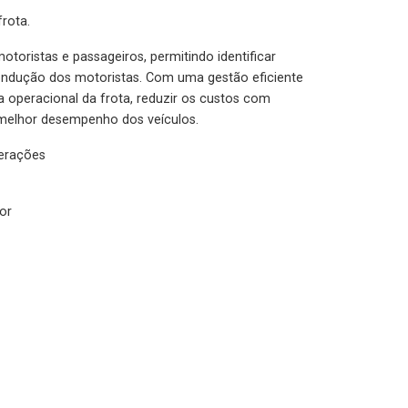
rota.
otoristas e passageiros, permitindo identificar
condução dos motoristas. Com uma gestão eficiente
ia operacional da frota, reduzir os custos com
melhor desempenho dos veículos.
lerações
or