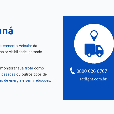
aná
treamento Veicular
da
aior visibilidade, gerando
 monitorar sua
frota
como
0800 026 0707
 pesadas
ou outros tipos de
satlight.com.br
es de energia
e
semirreboques
.