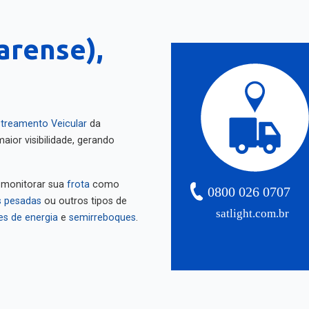
arense),
treamento Veicular
da
aior visibilidade, gerando
 monitorar sua
frota
como
0800 026 0707
 pesadas
ou outros tipos de
satlight.com.br
es de energia
e
semirreboques
.