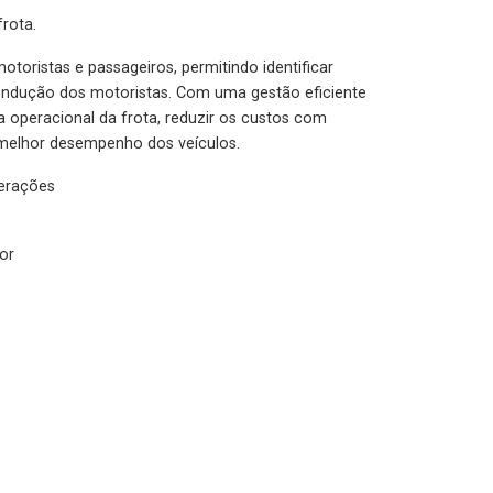
rota.
otoristas e passageiros, permitindo identificar
condução dos motoristas. Com uma gestão eficiente
ia operacional da frota, reduzir os custos com
melhor desempenho dos veículos.
lerações
or