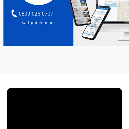
0800 026 0707
satlight.com.br