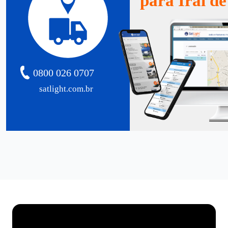
para Iraí d
0800 026 0707
satlight.com.br